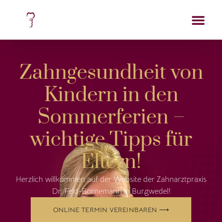
Zahngesundheit von
Kindern in den
Sommerferien –
wichtige Tipps für
Eltern!
Herzlich willkommen auf der Website der Zahnarztpraxis
Dr. Feld-Bornemann in Burgwedel!
ONLINE TERMIN VEREINBAREN ⟶