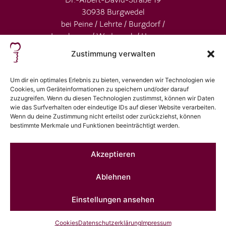
30938 Burgwedel
bei Peine / Lehrte / Burgdorf /
Isernhagen / Wedemark / Hannover
Zustimmung verwalten
Um dir ein optimales Erlebnis zu bieten, verwenden wir Technologien wie
Cookies, um Geräteinformationen zu speichern und/oder darauf
zuzugreifen. Wenn du diesen Technologien zustimmst, können wir Daten
wie das Surfverhalten oder eindeutige IDs auf dieser Website verarbeiten.
Wenn du deine Zustimmung nicht erteilst oder zurückziehst, können
bestimmte Merkmale und Funktionen beeinträchtigt werden.
ReviewForest
23
Akzeptieren
Trees planted in our
review forest
.
Ablehnen
Einstellungen ansehen
Impressum
|
Datenschutz
|
Gender Disclaimer
|
Cookie-
Cookies
Datenschutzerklärung
Impressum
Richtlinie