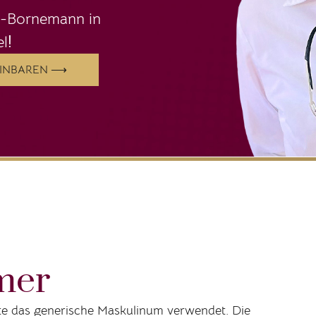
ld-Bornemann in
l
!
EINBAREN ⟶
mer
ite das generische Maskulinum verwendet. Die