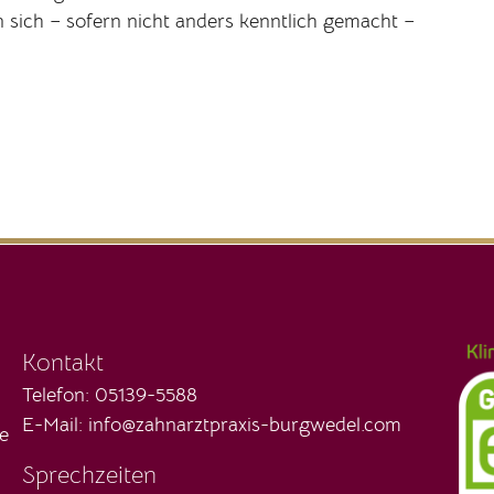
ich – sofern nicht anders kenntlich gemacht –
Kontakt
Telefon:
05139-5588
E-Mail: info@zahnarztpraxis-burgwedel.com
e
Sprechzeiten