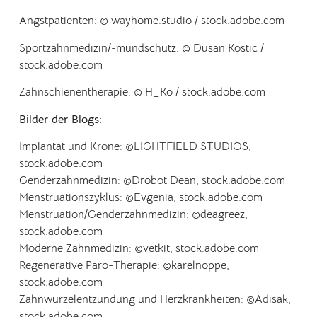
Angstpatienten:
© wayhome.studio / stock.adobe.com
Sportzahnmedizin/-mundschutz:
© Dusan Kostic /
stock.adobe.com
Zahnschienentherapie:
© H_Ko / stock.adobe.com
Bilder der Blogs:
Implantat und Krone:
©
LIGHTFIELD STUDIOS,
stock.adobe.com
Genderzahnmedizin:
©Drobot Dean, stock.adobe.com
Menstruationszyklus:
©Evgenia, stock.adobe.com
Menstruation/Genderzahnmedizin:
©
deagreez,
stock.adobe.com
Moderne Zahnmedizin:
©
vetkit, stock.adobe.com
Regenerative Paro-Therapie:
©
karelnoppe,
stock.adobe.com
Zahnwurzelentzündung und Herzkrankheiten:
©
Adisak,
stock.adobe.com